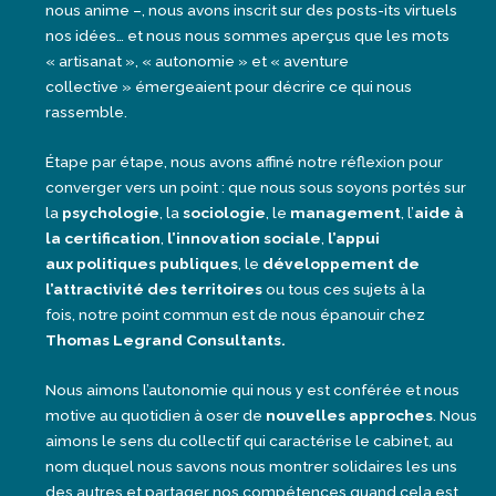
nous anime –, nous avons inscrit sur des posts-its virtuels
nos idées… et nous nous sommes aperçus que les mots
« artisanat », « autonomie » et « aventure
collective » émergeaient pour décrire ce qui nous
rassemble.
Étape par étape, nous avons affiné notre réflexion pour
converger vers un point : que nous sous soyons portés sur
la
psychologie
, la
sociologie
, le
management
, l’
aide à
la certification
,
l’innovation sociale
,
l’appui
aux politiques publiques
, le
développement de
l’attractivité des territoires
ou tous ces sujets à la
fois, notre point commun est de nous épanouir chez
Thomas Legrand Consultants.
Nous aimons l’autonomie qui nous y est conférée et nous
motive au quotidien à oser de
nouvelles approches
. Nous
aimons le sens du collectif qui caractérise le cabinet, au
nom duquel nous savons nous montrer solidaires les uns
des autres et partager nos compétences quand cela est