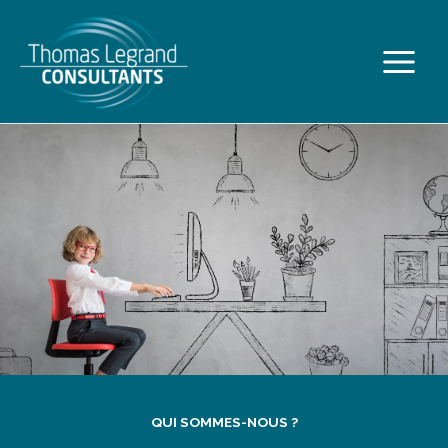
Aller
Main
au
Menu
contenu
QUI SOMMES-NOUS ?