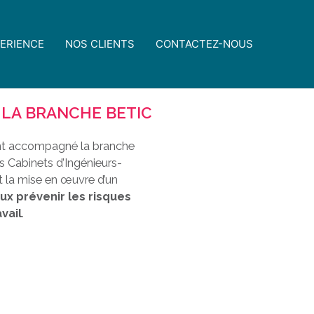
PERIENCE
NOS CLIENTS
CONTACTEZ-NOUS
 LA BRANCHE BETIC
nt accompagné la branche
 Cabinets d’Ingénieurs-
et la mise en œuvre d’un
ux prévenir les risques
vail
.