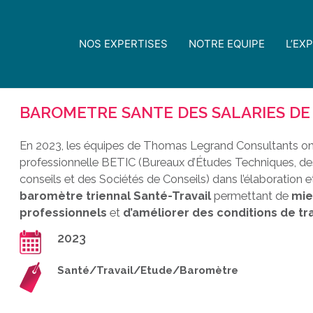
NOS EXPERTISES
NOTRE EQUIPE
L’EX
BAROMETRE SANTE DES SALARIES DE
En 2023, les équipes de Thomas Legrand Consultants o
professionnelle BETIC (Bureaux d’Études Techniques, des
conseils et des Sociétés de Conseils) dans l’élaboration 
baromètre triennal Santé-Travail
permettant de
mie
professionnels
et
d’améliorer des conditions de tra
2023
Santé/Travail/Etude/Baromètre